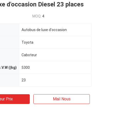
xe d'occasion Diesel 23 places
MOQ:
4
Autobus de luxe d'occasion
Toyota
Caboteur
V.W ((kg)
5300
23
eur Prix
Mail Nous