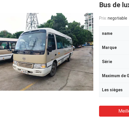
Bus de lu
Prix:
negotiable
name
Marque
Série
Maximum de G.
Les sièges
Meill