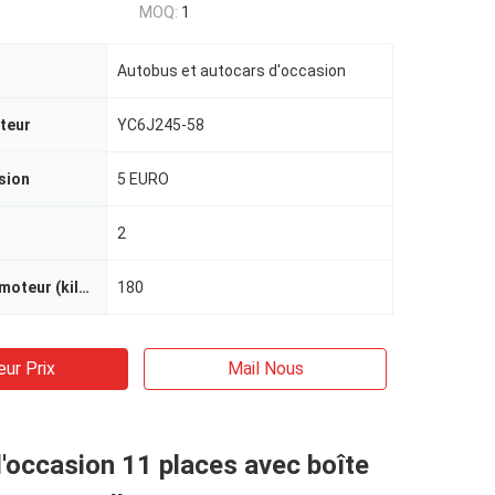
MOQ:
1
Autobus et autocars d'occasion
teur
YC6J245-58
sion
5 EURO
2
Puissance de moteur (kilowatts)
180
eur Prix
Mail Nous
'occasion 11 places avec boîte