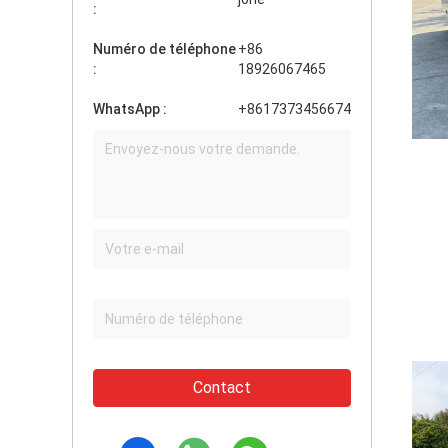
:
Numéro de téléphone
+86
:
18926067465
WhatsApp :
+8617373456674
Contact