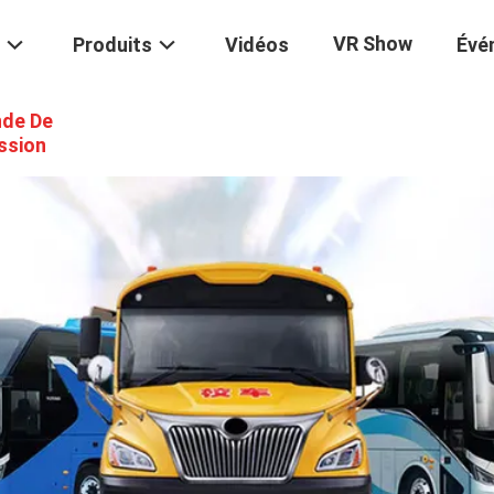
VR Show
Produits
Vidéos
Évé
de De
ssion