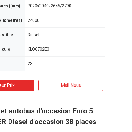
oues ((mm)
7020x2040x2645/2790
kilomètres)
24000
ustible
Diesel
icule
KLQ6702E3
23
eur Prix
Mail Nous
et autobus d'occasion Euro 5
R Diesel d'occasion 38 places