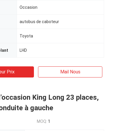
Occasion
autobus de caboteur
Toyota
olant
LHD
eur Prix
Mail Nous
'occasion King Long 23 places,
onduite à gauche
MOQ:
1