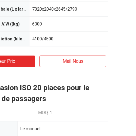
Dimension globale (L x largeur x hauteur) (mm)
7020x2040x2645/2790
V.W ((kg)
6300
Poids de restriction (kilogrammes)
4100/4500
eur Prix
Mail Nous
asion ISO 20 places pour le
t de passagers
MOQ:
1
Le manuel