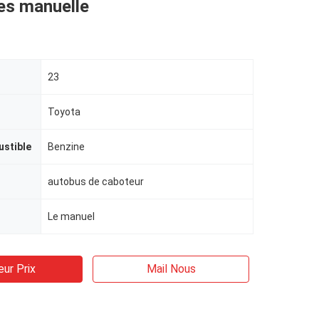
es manuelle
23
Toyota
ustible
Benzine
autobus de caboteur
Le manuel
eur Prix
Mail Nous