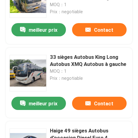
MOQ：1
Prix：negotiable
Le spectacle VR
meilleur prix
Contact
À propos de nous
Visite de l'usine
33 sièges Autobus King Long
Autobus XMQ Autobus à gauche
MOQ：1
Contrôle de la qualité
Prix：negotiable
Nouvelles
meilleur prix
Contact
Les affaires
Haige 49 sièges Autobus
Demandez un devis
d'occasion Diesel Euro 4