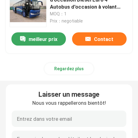
Autobus d'occasion à volant
gauche
MOQ：1
Autobus commerciaux d'occasion
Prix：negotiable
Autobus à roulettes
meilleur prix
Contact
Autobus électrique d'occasion
Regardez plus
Entraîneur utilisé Bus
Laisser un message
Occasion Mini Bus
Nous vous rappellerons bientôt!
Autobus utilisé de ville
Autobus de luxe d'occasion