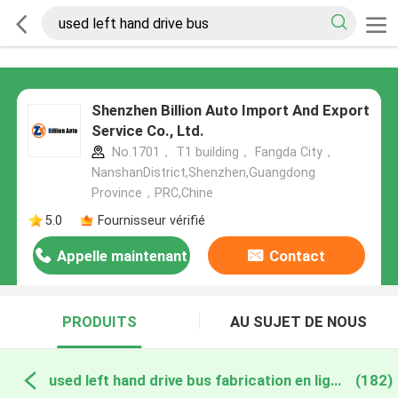
Shenzhen Billion Auto Import And Export
Service Co., Ltd.
No.1701， T1 building， Fangda City，
NanshanDistrict,Shenzhen,Guangdong
Province，PRC,Chine
5.0
Fournisseur vérifié
Appelle maintenant
Contact
PRODUITS
AU SUJET DE NOUS
used left hand drive bus fabrication en ligne
(182)