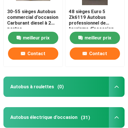
30-55 sièges Autobus
48 sièges Euro 5
Mini-car d'occasion
commercial d'occasion
Zk6119 Autobus
Carburant diesel à 2
professionnel de
portes
tourisme d'occasion
meilleur prix
meilleur prix
Contact
Contact
Autobus à roulettes
(0)
Autobus électrique d'occasion
(31)