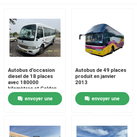
Autobus d'occasion
Autobus de 49 places
diesel de 18 places
produit en janvier
avec 180000
2013
kilomètres et Golden
Dragon à 1 porte
À la maison
envoyer une
envoyer une
demande
demande
Produits
Vidéos