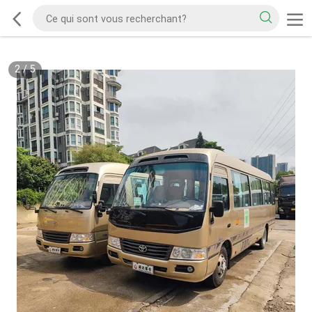
2
/
5