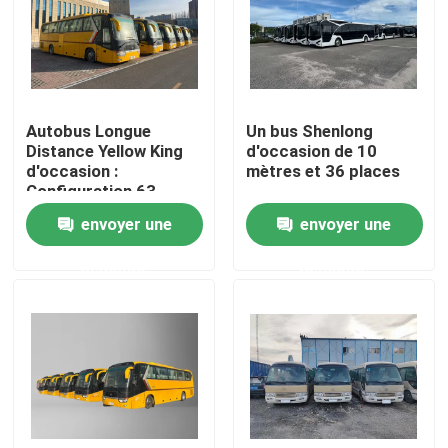
Le spectacle VR
À propos de nous
Autobus Longue
Un bus Shenlong
Distance Yellow King
d'occasion de 10
d'occasion :
mètres et 36 places
Visite de l'usine
Configuration 63
places, Moteur Yuchai
envoyer une
envoyer une
& Boîte de vitesses
Contrôle de la qualité
manuelle
demande
demande
Nouvelles
Les affaires
Demandez un devis