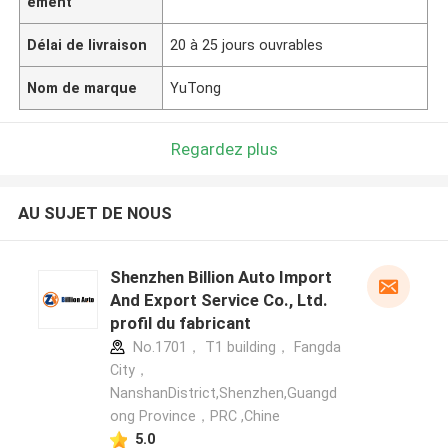
ement
Délai de livraison
20 à 25 jours ouvrables
Nom de marque
YuTong
Regardez plus
AU SUJET DE NOUS
Shenzhen Billion Auto Import
And Export Service Co., Ltd.
profil du fabricant
No.1701， T1 building， Fangda
City，
NanshanDistrict,Shenzhen,Guangd
ong Province，PRC ,Chine
5.0