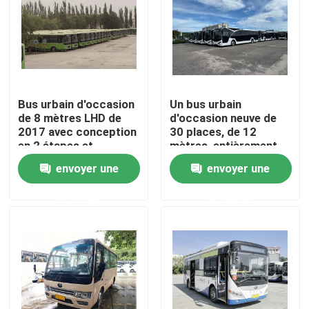
Le spectacle VR
À propos de nous
Bus urbain d'occasion
Un bus urbain
de 8 mètres LHD de
d'occasion neuve de
Visite de l'usine
2017 avec conception
30 places, de 12
en 2 étapes et
mètres, entièrement
cylindrée de 3800 ml
électrique.
envoyer une
envoyer une
Contrôle de la qualité
demande
demande
Nouvelles
Les affaires
Demandez un devis