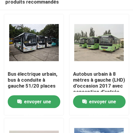
produits recommandés
Bus électrique urbain,
Autobus urbain à 8
bus à conduite à
mètres à gauche (LHD)
gauche 51/20 places
d'occasion 2017 avec
conception d'entrée
À la maison
en deux étapes et
envoyer une
envoyer une
cylindrée de moteur
de 3800 cc
Produits
demande
demande
Vidéos