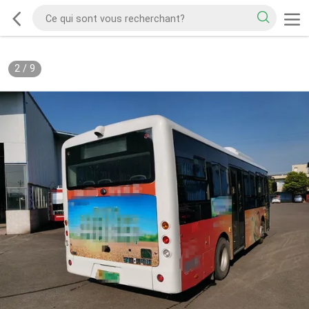
2
/
9