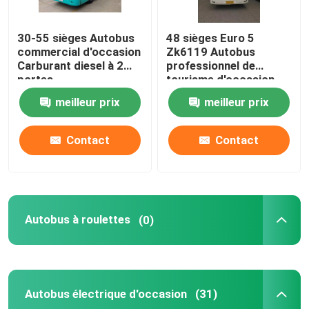
Autobus Yutong d'occasion
30-55 sièges Autobus
48 sièges Euro 5
commercial d'occasion
Zk6119 Autobus
Carburant diesel à 2
professionnel de
Autobus utilisé de Toyota
portes
tourisme d'occasion
meilleur prix
meilleur prix
Camions d'occasion
Contact
Contact
Camion de marchandises d'occasion
Autobus scolaires d'occasion
Autobus à roulettes
(0)
Bus touristique utilisé
Autobus électrique d'occasion
(31)
Autobus utilisé de passager