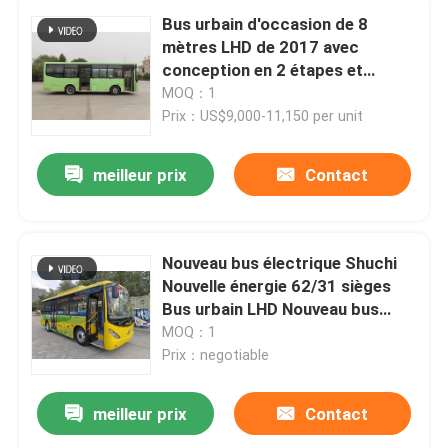
Bus urbain d'occasion de 8
mètres LHD de 2017 avec
conception en 2 étapes et
cylindrée de 3800 ml
MOQ：1
Prix：US$9,000-11,150 per unit
meilleur prix
Contact
Nouveau bus électrique Shuchi
Nouvelle énergie 62/31 sièges
Bus urbain LHD Nouveau bus
électrique Bus de transport
MOQ：1
public
Prix：negotiable
meilleur prix
Contact