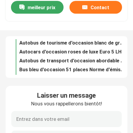
meilleur prix
Contact
Autobus de tourisme d'occasion blanc de grande taille de 47 places Autobus de pré-propriété avec transmission manuelle
Autocars d'occasion roses de luxe Euro 5 LHD Diesel d'occasion à vendre
Le spectacle VR
Autobus de transport d'occasion abordable 47 sièges Euro 4 Autobus de voiture d'occasion
Bus bleu d'occasion 51 places Norme d'émission Euro 4
À propos de nous
Autobus électrique à 34 places de 260 kW en bon état / courte autonomie
Autobus électrique LHD d'occasion 200kw Puissance 48 sièges Autobus touristique d'occasion
Visite de l'usine
Autobus électrique de passagers 46 places Autobus interurbains de taille moyenne
Autobus manuel à usage général 38 places Autobus touristique grand de seconde main
Contrôle de la qualité
Euro 5 Autobus d'occasion 46 places Transmission manuelle Autobus d'occasion avec 2 portes
Autobus à 2 portes à volant à gauche Autobus diesel 47 places Autobus de tourisme
Nouvelles
Laisser un message
Autobus d'occasion diesel manuel 47 places Norme d'émission Euro 4
Nous vous rappellerons bientôt!
48 sièges Higer Autobus d'occasion Diesel LHD Autobus interurbain de seconde main
Les affaires
Autobus d'occasion automatique à haute vitesse à 47 places YTM280-CV4-H
47 sièges Autobus touristique à main gauche Euro 4 Autobus Higer à main
Demandez un devis
Skywell 48 sièges Autobus électrique d'occasion avec boîte automatique